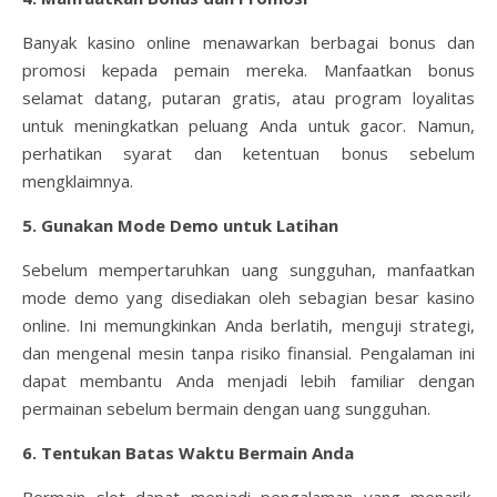
Banyak kasino online menawarkan berbagai bonus dan
promosi kepada pemain mereka. Manfaatkan bonus
selamat datang, putaran gratis, atau program loyalitas
untuk meningkatkan peluang Anda untuk gacor. Namun,
perhatikan syarat dan ketentuan bonus sebelum
mengklaimnya.
5. Gunakan Mode Demo untuk Latihan
Sebelum mempertaruhkan uang sungguhan, manfaatkan
mode demo yang disediakan oleh sebagian besar kasino
online. Ini memungkinkan Anda berlatih, menguji strategi,
dan mengenal mesin tanpa risiko finansial. Pengalaman ini
dapat membantu Anda menjadi lebih familiar dengan
permainan sebelum bermain dengan uang sungguhan.
6. Tentukan Batas Waktu Bermain Anda