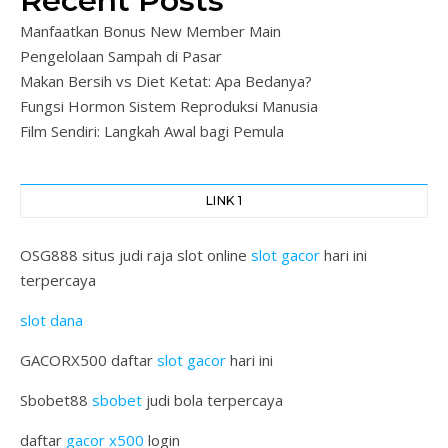
Recent Posts
Manfaatkan Bonus New Member Main
Pengelolaan Sampah di Pasar
Makan Bersih vs Diet Ketat: Apa Bedanya?
Fungsi Hormon Sistem Reproduksi Manusia
Film Sendiri: Langkah Awal bagi Pemula
LINK 1
OSG888 situs judi raja slot online
slot gacor
hari ini
terpercaya
slot dana
GACORX500 daftar
slot gacor
hari ini
Sbobet88
sbobet
judi bola terpercaya
daftar
gacor x500
login