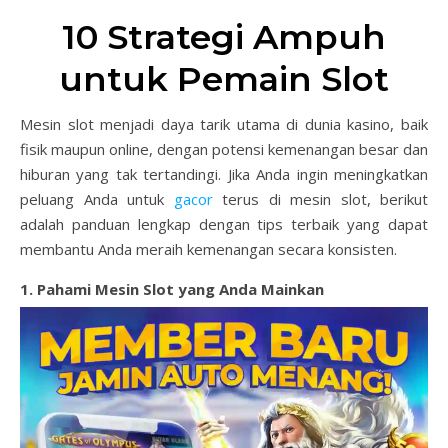
10 Strategi Ampuh
untuk Pemain Slot
Mesin slot menjadi daya tarik utama di dunia kasino, baik
fisik maupun online, dengan potensi kemenangan besar dan
hiburan yang tak tertandingi. Jika Anda ingin meningkatkan
peluang Anda untuk
gacor
terus di mesin slot, berikut
adalah panduan lengkap dengan tips terbaik yang dapat
membantu Anda meraih kemenangan secara konsisten.
1. Pahami Mesin Slot yang Anda Mainkan