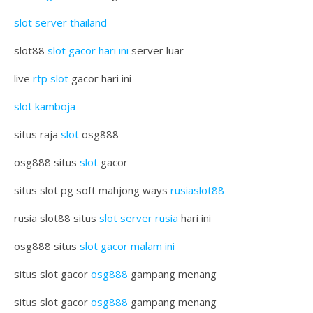
slot server thailand
slot88
slot gacor hari ini
server luar
live
rtp slot
gacor hari ini
slot kamboja
situs raja
slot
osg888
osg888 situs
slot
gacor
situs slot pg soft mahjong ways
rusiaslot88
rusia slot88 situs
slot server rusia
hari ini
osg888 situs
slot gacor malam ini
situs slot gacor
osg888
gampang menang
situs slot gacor
osg888
gampang menang