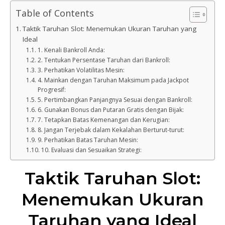
Table of Contents
Taktik Taruhan Slot: Menemukan Ukuran Taruhan yang
Ideal
1. Kenali Bankroll Anda:
2. Tentukan Persentase Taruhan dari Bankroll:
3. Perhatikan Volatilitas Mesin:
4. Mainkan dengan Taruhan Maksimum pada Jackpot
Progresif:
5. Pertimbangkan Panjangnya Sesuai dengan Bankroll:
6. Gunakan Bonus dan Putaran Gratis dengan Bijak:
7. Tetapkan Batas Kemenangan dan Kerugian:
8. Jangan Terjebak dalam Kekalahan Berturut-turut:
9. Perhatikan Batas Taruhan Mesin:
10. Evaluasi dan Sesuaikan Strategi:
Taktik Taruhan Slot:
Menemukan Ukuran
Taruhan yang Ideal