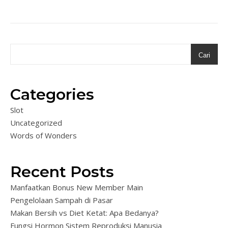
Cari
Categories
Slot
Uncategorized
Words of Wonders
Recent Posts
Manfaatkan Bonus New Member Main
Pengelolaan Sampah di Pasar
Makan Bersih vs Diet Ketat: Apa Bedanya?
Fungsi Hormon Sistem Reproduksi Manusia