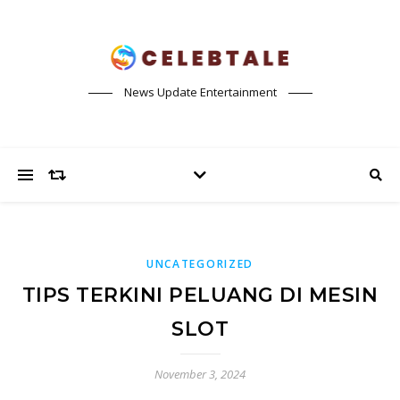
News Update Entertainment
UNCATEGORIZED
TIPS TERKINI PELUANG DI MESIN
SLOT
November 3, 2024