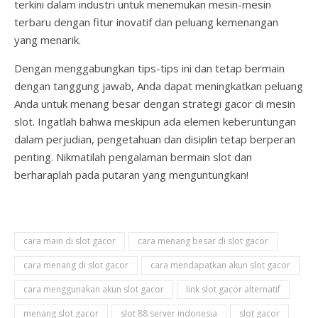
terkini dalam industri untuk menemukan mesin-mesin
terbaru dengan fitur inovatif dan peluang kemenangan
yang menarik.
Dengan menggabungkan tips-tips ini dan tetap bermain
dengan tanggung jawab, Anda dapat meningkatkan peluang
Anda untuk menang besar dengan strategi gacor di mesin
slot. Ingatlah bahwa meskipun ada elemen keberuntungan
dalam perjudian, pengetahuan dan disiplin tetap berperan
penting. Nikmatilah pengalaman bermain slot dan
berharaplah pada putaran yang menguntungkan!
cara main di slot gacor
cara menang besar di slot gacor
cara menang di slot gacor
cara mendapatkan akun slot gacor
cara menggunakan akun slot gacor
link slot gacor alternatif
menang slot gacor
slot 88 server indonesia
slot gacor