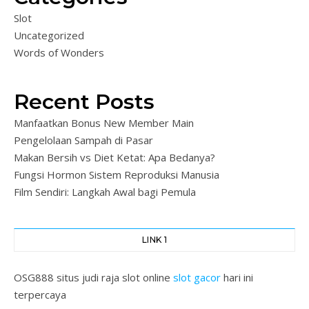
Slot
Uncategorized
Words of Wonders
Recent Posts
Manfaatkan Bonus New Member Main
Pengelolaan Sampah di Pasar
Makan Bersih vs Diet Ketat: Apa Bedanya?
Fungsi Hormon Sistem Reproduksi Manusia
Film Sendiri: Langkah Awal bagi Pemula
LINK 1
OSG888 situs judi raja slot online
slot gacor
hari ini
terpercaya