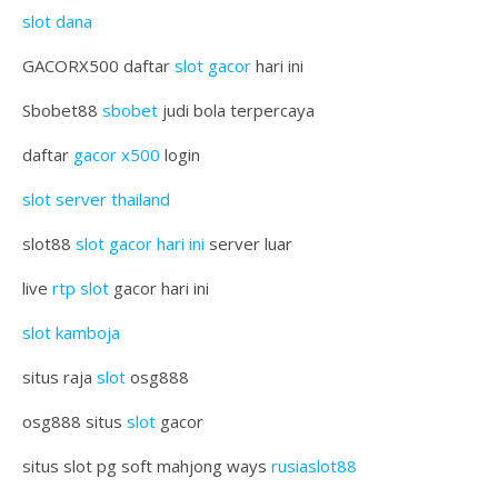
slot dana
GACORX500 daftar
slot gacor
hari ini
Sbobet88
sbobet
judi bola terpercaya
daftar
gacor x500
login
slot server thailand
slot88
slot gacor hari ini
server luar
live
rtp slot
gacor hari ini
slot kamboja
situs raja
slot
osg888
osg888 situs
slot
gacor
situs slot pg soft mahjong ways
rusiaslot88