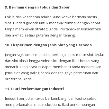
9. Bermain dengan Fokus dan Sabar
Fokus dan kesabaran adalah kunci ketika bermain mesin
slot. Hindari godaan untuk mengklik tombol dengan cepat
tanpa memikirkan strategi Anda. Pertahankan konsentrasi
dan nikmati setiap putaran dengan tenang.
10. Eksperimen dengan Jenis Slot yang Berbeda
Jangan ragu untuk mencoba berbagai jenis mesin slot. Mulai
dari slot klasik hingga video slot dengan fitur bonus yang
menarik. Eksplorasi ini dapat membantu Anda menemukan
jenis slot yang paling cocok dengan gaya permainan dan
preferensi Anda.
11. Ikuti Perkembangan Industri
Industri perjudian terus berkembang, dan kasino selalu
memperkenalkan mesin slot baru. Ikuti perkembangan