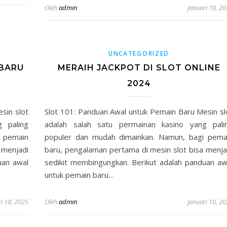
Oleh
admin
Januari 10, 2
UNCATEGORIZED
BARU
MERAIH JACKPOT DI SLOT ONLINE
2024
sin slot
Slot 101: Panduan Awal untuk Pemain Baru Mesin sl
 paling
adalah salah satu permainan kasino yang pali
i pemain
populer dan mudah dimainkan. Namun, bagi pema
 menjadi
baru, pengalaman pertama di mesin slot bisa menja
uan awal
sedikit membingungkan. Berikut adalah panduan aw
untuk pemain baru…
i 10, 2025
Oleh
admin
Januari 10, 2