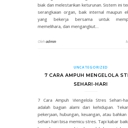
biak dan melestarikan keturunan. Sistem ini ter
serangkaian organ, baik internal maupun ek
yang bekerja bersama untuk mempro
memelihara, dan mengangkut…
Oleh
admin
M
UNCATEGORIZED
7 CARA AMPUH MENGELOLA ST
SEHARI-HARI
7 Cara Ampuh Mengelola Stres Sehari-har
adalah bagian alami dari kehidupan. Teka
pekerjaan, hubungan, keuangan, atau bahkan r
sehari-hari bisa memicu stres. Tapi kabar bai