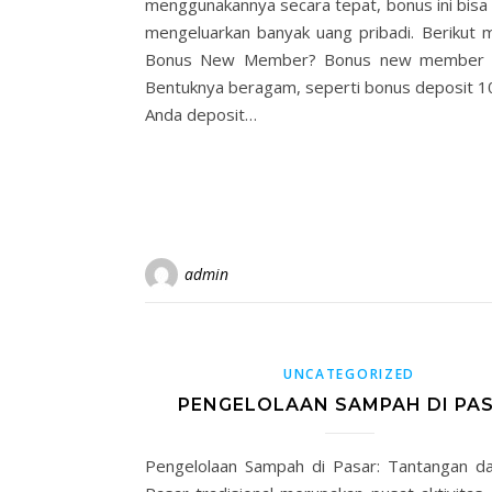
menggunakannya secara tepat, bonus ini bis
mengeluarkan banyak uang pribadi. Berikut
Bonus New Member? Bonus new member adal
Bentuknya beragam, seperti bonus deposit 100%
Anda deposit…
admin
UNCATEGORIZED
PENGELOLAAN SAMPAH DI PA
Pengelolaan Sampah di Pasar: Tantangan da