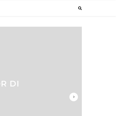
33-448
NLINE
R DI