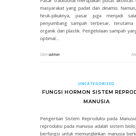
Pasar tradisional merupakan pusat aktivitas
masyarakat yang padat dan dinamis. Namun, 
hiruk-pikuknya, pasar juga menjadi sal
penyumbang sampah terbesar, terutama
organik dan plastik. Pengelolaan sampah yan
optimal…
Oleh
admin
Me
UNCATEGORIZED
FUNGSI HORMON SISTEM REPRO
MANUSIA
Pengertian Sistem Reproduksi pada Manusi
reproduksi pada manusia adalah sistem biolo
berfungsi untuk memungkinkan manusia be