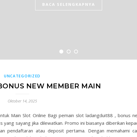
BACA SELENGKAPNYA
BACA SELENGKAPNYA
BACA SELENGKAPNYA
UNCATEGORIZED
BONUS NEW MEMBER MAIN
Oktober 14, 2025
uk Main Slot Online Bagi pemain slot ladangduit88 , bonus n
ang sayang jika dilewatkan. Promo ini biasanya diberikan kepa
kan pendaftaran atau deposit pertama. Dengan memahami ca