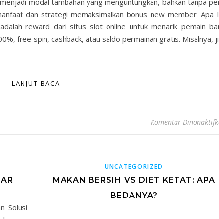
a menjadi modal tambahan yang menguntungkan, bahkan tanpa per
 manfaat dan strategi memaksimalkan bonus new member. Apa I
ah reward dari situs slot online untuk menarik pemain bar
, free spin, cashback, atau saldo permainan gratis. Misalnya, ji
LANJUT BACA
Komentar Dinonaktifk
UNCATEGORIZED
SAR
MAKAN BERSIH VS DIET KETAT: APA
BEDANYA?
n Solusi