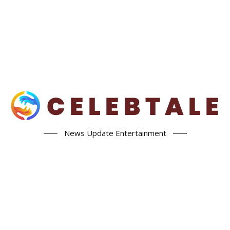
News Update Entertainment