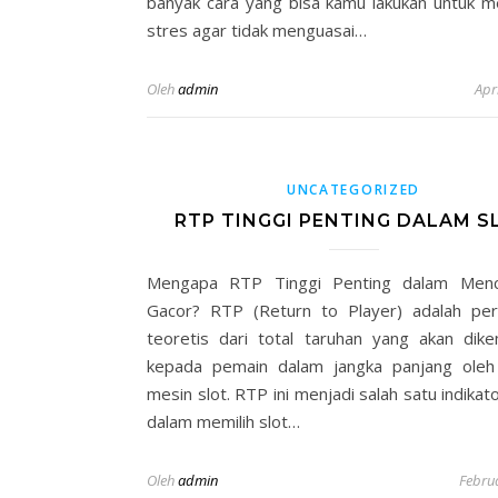
banyak cara yang bisa kamu lakukan untuk m
stres agar tidak menguasai…
Oleh
admin
Apr
UNCATEGORIZED
RTP TINGGI PENTING DALAM S
Mengapa RTP Tinggi Penting dalam Menca
Gacor? RTP (Return to Player) adalah pe
teoretis dari total taruhan yang akan dike
kepada pemain dalam jangka panjang oleh
mesin slot. RTP ini menjadi salah satu indika
dalam memilih slot…
Oleh
admin
Februa