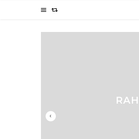
KUNCI
KEUN
RAH