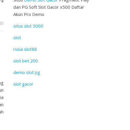
ra
dan PG Soft Slot Gacor x500 Daftar
Akun Pro Demo
025
situs slot 5000
slot
rusia slot88
slot bet 200
demo slot pg
ng
slot gacor
un
ia
an
ah