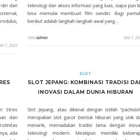
diri dari
teknologi dan akses informasi yang luas, siapa pun ki
sternal,
bisa memulai membuat film sendiri. Bagi pemul
duksi,
berikut adalah langkah-langkah awal yang…
Oleh
admin
Mei 7, 2
ei 7, 2025
SLOT
RES
SLOT JEPANG: KOMBINASI TRADISI D
INOVASI DALAM DUNIA HIBURAN
i Stres
Slot Jepang, atau dikenal dengan istilah “pachislot
nan dari
merupakan slot gacor bentuk hiburan yang unik d
utinitas
menarik, memadukan tradisi lama dengan inova
knya, ada
teknologi modern. Meskipun memiliki bebera