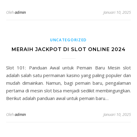
Oleh
admin
Januari 10, 2025
UNCATEGORIZED
MERAIH JACKPOT DI SLOT ONLINE 2024
Slot 101: Panduan Awal untuk Pemain Baru Mesin slot
adalah salah satu permainan kasino yang paling populer dan
mudah dimainkan. Namun, bagi pemain baru, pengalaman
pertama di mesin slot bisa menjadi sedikit membingungkan.
Berikut adalah panduan awal untuk pemain baru…
Oleh
admin
Januari 10, 2025