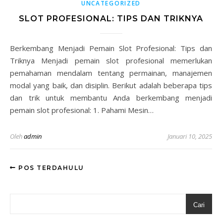
UNCATEGORIZED
SLOT PROFESIONAL: TIPS DAN TRIKNYA
Berkembang Menjadi Pemain Slot Profesional: Tips dan
Triknya Menjadi pemain slot profesional memerlukan
pemahaman mendalam tentang permainan, manajemen
modal yang baik, dan disiplin. Berikut adalah beberapa tips
dan trik untuk membantu Anda berkembang menjadi
pemain slot profesional: 1. Pahami Mesin…
Oleh
admin
Januari 10, 2025
POS TERDAHULU
Cari