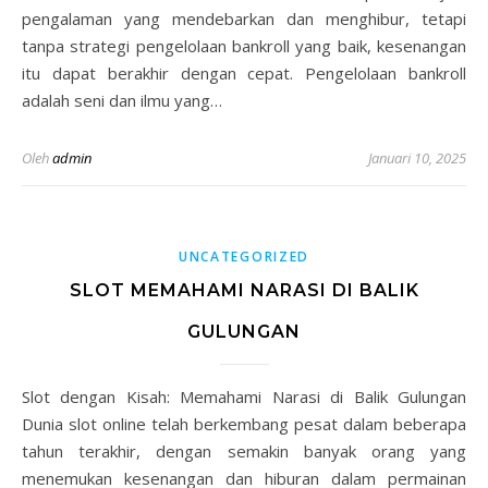
pengalaman yang mendebarkan dan menghibur, tetapi
tanpa strategi pengelolaan bankroll yang baik, kesenangan
itu dapat berakhir dengan cepat. Pengelolaan bankroll
adalah seni dan ilmu yang…
Oleh
admin
Januari 10, 2025
UNCATEGORIZED
SLOT MEMAHAMI NARASI DI BALIK
GULUNGAN
Slot dengan Kisah: Memahami Narasi di Balik Gulungan
Dunia slot online telah berkembang pesat dalam beberapa
tahun terakhir, dengan semakin banyak orang yang
menemukan kesenangan dan hiburan dalam permainan