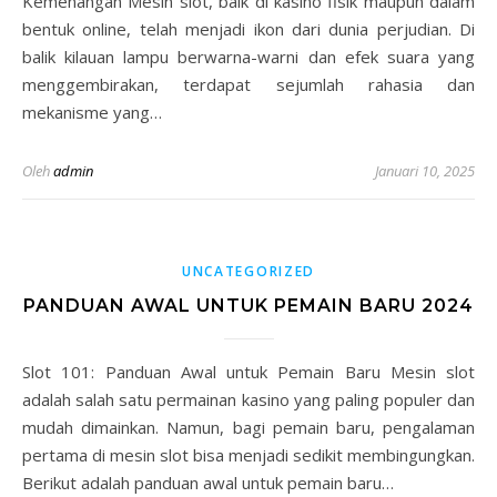
Kemenangan Mesin slot, baik di kasino fisik maupun dalam
bentuk online, telah menjadi ikon dari dunia perjudian. Di
balik kilauan lampu berwarna-warni dan efek suara yang
menggembirakan, terdapat sejumlah rahasia dan
mekanisme yang…
Oleh
admin
Januari 10, 2025
UNCATEGORIZED
PANDUAN AWAL UNTUK PEMAIN BARU 2024
Slot 101: Panduan Awal untuk Pemain Baru Mesin slot
adalah salah satu permainan kasino yang paling populer dan
mudah dimainkan. Namun, bagi pemain baru, pengalaman
pertama di mesin slot bisa menjadi sedikit membingungkan.
Berikut adalah panduan awal untuk pemain baru…