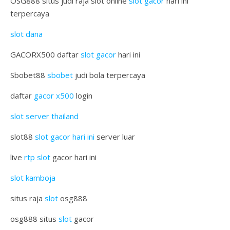
OSG888 situs judi raja slot online
slot gacor
hari ini
terpercaya
slot dana
GACORX500 daftar
slot gacor
hari ini
Sbobet88
sbobet
judi bola terpercaya
daftar
gacor x500
login
slot server thailand
slot88
slot gacor hari ini
server luar
live
rtp slot
gacor hari ini
slot kamboja
situs raja
slot
osg888
osg888 situs
slot
gacor