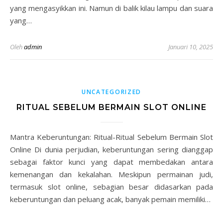
yang mengasyikkan ini. Namun di balik kilau lampu dan suara
yang…
Oleh
admin
Januari 10, 2025
UNCATEGORIZED
RITUAL SEBELUM BERMAIN SLOT ONLINE
Mantra Keberuntungan: Ritual-Ritual Sebelum Bermain Slot
Online Di dunia perjudian, keberuntungan sering dianggap
sebagai faktor kunci yang dapat membedakan antara
kemenangan dan kekalahan. Meskipun permainan judi,
termasuk slot online, sebagian besar didasarkan pada
keberuntungan dan peluang acak, banyak pemain memiliki…