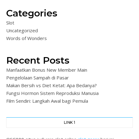
Categories
Slot
Uncategorized
Words of Wonders
Recent Posts
Manfaatkan Bonus New Member Main
Pengelolaan Sampah di Pasar
Makan Bersih vs Diet Ketat: Apa Bedanya?
Fungsi Hormon Sistem Reproduksi Manusia
Film Sendiri: Langkah Awal bagi Pemula
LINK 1