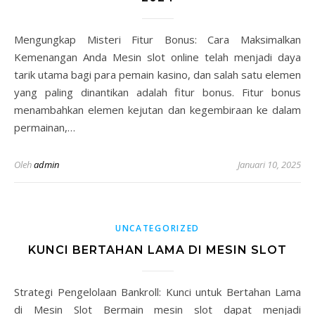
Mengungkap Misteri Fitur Bonus: Cara Maksimalkan
Kemenangan Anda Mesin slot online telah menjadi daya
tarik utama bagi para pemain kasino, dan salah satu elemen
yang paling dinantikan adalah fitur bonus. Fitur bonus
menambahkan elemen kejutan dan kegembiraan ke dalam
permainan,…
Oleh
admin
Januari 10, 2025
UNCATEGORIZED
KUNCI BERTAHAN LAMA DI MESIN SLOT
Strategi Pengelolaan Bankroll: Kunci untuk Bertahan Lama
di Mesin Slot Bermain mesin slot dapat menjadi