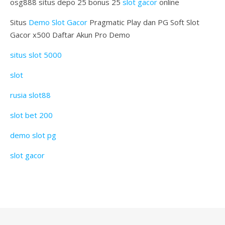
osg888 situs depo 25 bonus 25
slot gacor
online
Situs
Demo Slot Gacor
Pragmatic Play dan PG Soft Slot
Gacor x500 Daftar Akun Pro Demo
situs slot 5000
slot
rusia slot88
slot bet 200
demo slot pg
slot gacor