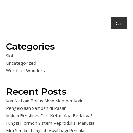
Cari
Categories
Slot
Uncategorized
Words of Wonders
Recent Posts
Manfaatkan Bonus New Member Main
Pengelolaan Sampah di Pasar
Makan Bersih vs Diet Ketat: Apa Bedanya?
Fungsi Hormon Sistem Reproduksi Manusia
Film Sendiri: Langkah Awal bagi Pemula