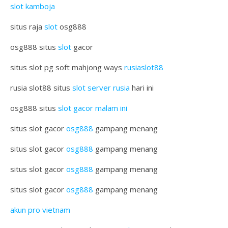
slot kamboja
situs raja
slot
osg888
osg888 situs
slot
gacor
situs slot pg soft mahjong ways
rusiaslot88
rusia slot88 situs
slot server rusia
hari ini
osg888 situs
slot gacor malam ini
situs slot gacor
osg888
gampang menang
situs slot gacor
osg888
gampang menang
situs slot gacor
osg888
gampang menang
situs slot gacor
osg888
gampang menang
akun pro vietnam