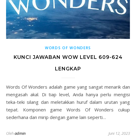
WORDS OF WONDERS
KUNCI JAWABAN WOW LEVEL 609-624
LENGKAP
Words Of Wonders adalah game yang sangat menarik dan
mengasah akal. Di tiap level, Anda hanya perlu mengisi
teka-teki silang dan meletakkan huruf dalam urutan yang
tepat. Komponen game Words Of Wonders cukup
sederhana dan mirip dengan game lain seperti…
Oleh
admin
Juni 12, 2023