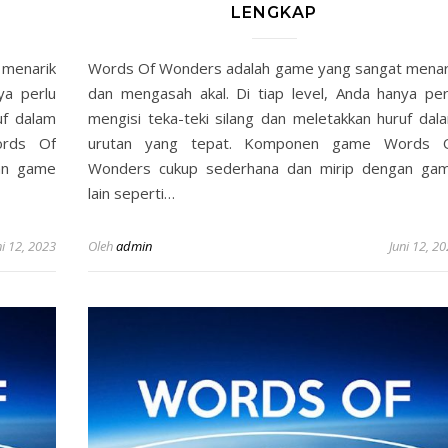
LENGKAP
 menarik
Words Of Wonders adalah game yang sangat menar
ya perlu
dan mengasah akal. Di tiap level, Anda hanya per
uf dalam
mengisi teka-teki silang dan meletakkan huruf dal
ords Of
urutan yang tepat. Komponen game Words 
an game
Wonders cukup sederhana dan mirip dengan ga
lain seperti…
ni 12, 2023
Oleh
admin
Juni 12, 2