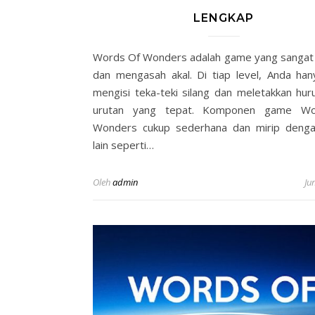
LENGKAP
Words Of Wonders adalah game yang sangat
dan mengasah akal. Di tiap level, Anda han
mengisi teka-teki silang dan meletakkan hur
urutan yang tepat. Komponen game W
Wonders cukup sederhana dan mirip deng
lain seperti…
Oleh
admin
Ju