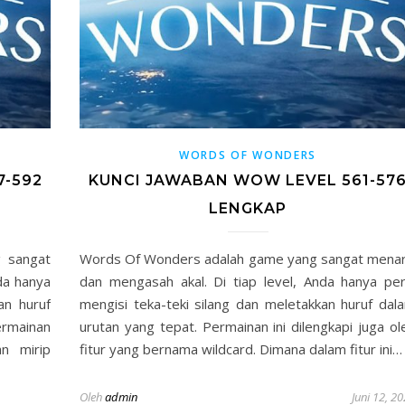
WORDS OF WONDERS
7-592
KUNCI JAWABAN WOW LEVEL 561-57
LENGKAP
 sangat
Words Of Wonders adalah game yang sangat menar
da hanya
dan mengasah akal. Di tiap level, Anda hanya per
an huruf
mengisi teka-teki silang dan meletakkan huruf dal
rmainan
urutan yang tepat. Permainan ini dilengkapi juga ol
n mirip
fitur yang bernama wildcard. Dimana dalam fitur ini…
Oleh
admin
Juni 12, 2