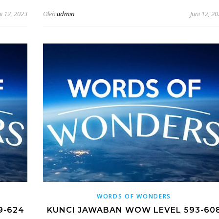
ni 12, 2023
Oleh
admin
Juni 12, 2
WORDS OF WONDERS
9-624
KUNCI JAWABAN WOW LEVEL 593-60