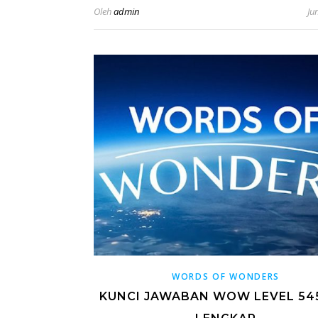
Oleh
admin
Ju
WORDS OF WONDERS
KUNCI JAWABAN WOW LEVEL 54