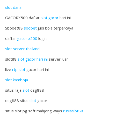
slot dana
GACORX500 daftar
slot gacor
hari ini
Sbobet88
sbobet
judi bola terpercaya
daftar
gacor x500
login
slot server thailand
slot88
slot gacor hari ini
server luar
live
rtp slot
gacor hari ini
slot kamboja
situs raja
slot
osg888
osg888 situs
slot
gacor
situs slot pg soft mahjong ways
rusiaslot88