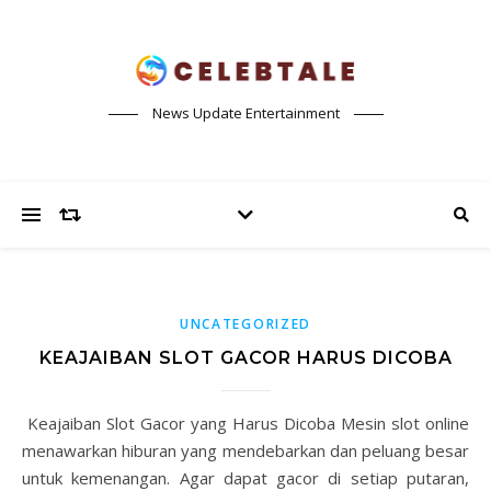
News Update Entertainment
UNCATEGORIZED
KEAJAIBAN SLOT GACOR HARUS DICOBA
Keajaiban Slot Gacor yang Harus Dicoba Mesin slot online
menawarkan hiburan yang mendebarkan dan peluang besar
untuk kemenangan. Agar dapat gacor di setiap putaran,