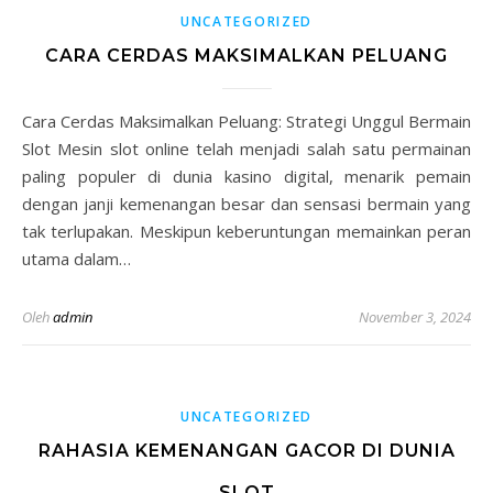
UNCATEGORIZED
CARA CERDAS MAKSIMALKAN PELUANG
Cara Cerdas Maksimalkan Peluang: Strategi Unggul Bermain
Slot Mesin slot online telah menjadi salah satu permainan
paling populer di dunia kasino digital, menarik pemain
dengan janji kemenangan besar dan sensasi bermain yang
tak terlupakan. Meskipun keberuntungan memainkan peran
utama dalam…
Oleh
admin
November 3, 2024
UNCATEGORIZED
RAHASIA KEMENANGAN GACOR DI DUNIA
SLOT