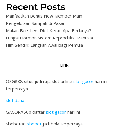
Recent Posts
Manfaatkan Bonus New Member Main
Pengelolaan Sampah di Pasar
Makan Bersih vs Diet Ketat: Apa Bedanya?
Fungsi Hormon Sistem Reproduksi Manusia
Film Sendiri: Langkah Awal bagi Pemula
LINK 1
OSG888 situs judi raja slot online
slot gacor
hari ini
terpercaya
slot dana
GACORX500 daftar
slot gacor
hari ini
Sbobet88
sbobet
judi bola terpercaya