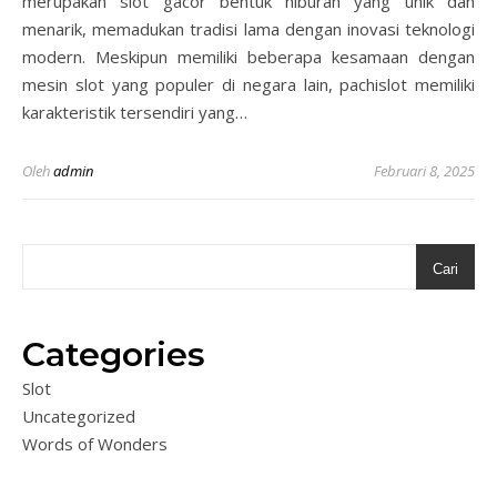
merupakan slot gacor bentuk hiburan yang unik dan
menarik, memadukan tradisi lama dengan inovasi teknologi
modern. Meskipun memiliki beberapa kesamaan dengan
mesin slot yang populer di negara lain, pachislot memiliki
karakteristik tersendiri yang…
Oleh
admin
Februari 8, 2025
Cari
Categories
Slot
Uncategorized
Words of Wonders