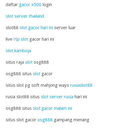
daftar
gacor x500
login
slot server thailand
slot88
slot gacor hari ini
server luar
live
rtp slot
gacor hari ini
slot kamboja
situs raja
slot
osg888
osg888 situs
slot
gacor
situs slot pg soft mahjong ways
rusiaslot88
rusia slot88 situs
slot server rusia
hari ini
osg888 situs
slot gacor malam ini
situs slot gacor
osg888
gampang menang