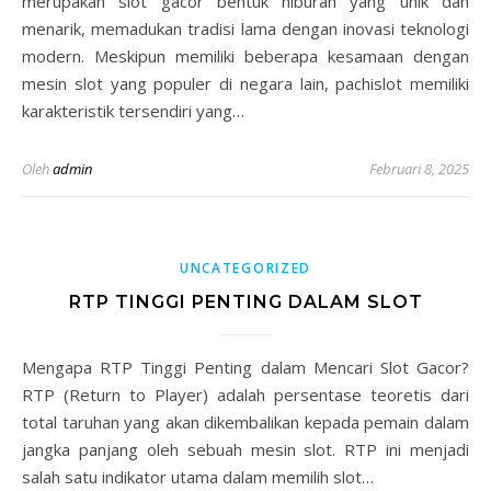
merupakan slot gacor bentuk hiburan yang unik dan
menarik, memadukan tradisi lama dengan inovasi teknologi
modern. Meskipun memiliki beberapa kesamaan dengan
mesin slot yang populer di negara lain, pachislot memiliki
karakteristik tersendiri yang…
Oleh
admin
Februari 8, 2025
UNCATEGORIZED
RTP TINGGI PENTING DALAM SLOT
Mengapa RTP Tinggi Penting dalam Mencari Slot Gacor?
RTP (Return to Player) adalah persentase teoretis dari
total taruhan yang akan dikembalikan kepada pemain dalam
jangka panjang oleh sebuah mesin slot. RTP ini menjadi
salah satu indikator utama dalam memilih slot…