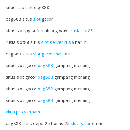
situs raja
slot
osg888
osg888 situs
slot
gacor
situs slot pg soft mahjong ways
rusiaslot88
rusia slot88 situs
slot server rusia
hari ini
osg888 situs
slot gacor malam ini
situs slot gacor
osg888
gampang menang
situs slot gacor
osg888
gampang menang
situs slot gacor
osg888
gampang menang
situs slot gacor
osg888
gampang menang
akun pro vietnam
osg888 situs depo 25 bonus 25
slot gacor
online