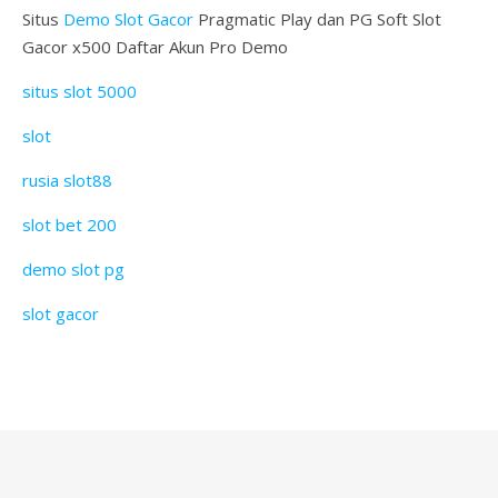
Situs
Demo Slot Gacor
Pragmatic Play dan PG Soft Slot
Gacor x500 Daftar Akun Pro Demo
situs slot 5000
slot
rusia slot88
slot bet 200
demo slot pg
slot gacor