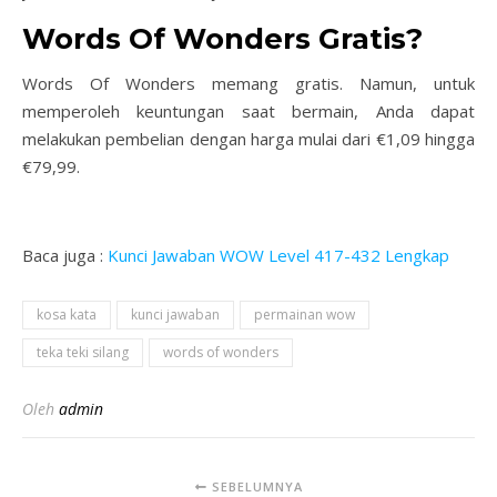
Words Of Wonders Gratis?
Words Of Wonders memang gratis. Namun, untuk
memperoleh keuntungan saat bermain, Anda dapat
melakukan pembelian dengan harga mulai dari €1,09 hingga
€79,99.
Baca juga :
Kunci Jawaban WOW Level 417-432 Lengkap
kosa kata
kunci jawaban
permainan wow
teka teki silang
words of wonders
Oleh
admin
SEBELUMNYA