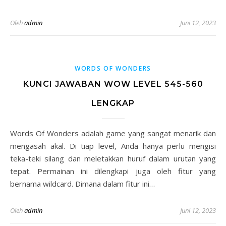
Oleh
admin
Juni 12, 2023
WORDS OF WONDERS
KUNCI JAWABAN WOW LEVEL 545-560
LENGKAP
Words Of Wonders adalah game yang sangat menarik dan
mengasah akal. Di tiap level, Anda hanya perlu mengisi
teka-teki silang dan meletakkan huruf dalam urutan yang
tepat. Permainan ini dilengkapi juga oleh fitur yang
bernama wildcard. Dimana dalam fitur ini…
Oleh
admin
Juni 12, 2023