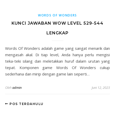
WORDS OF WONDERS
KUNCI JAWABAN WOW LEVEL 529-544
LENGKAP
Words Of Wonders adalah game yang sangat menarik dan
mengasah akal. Di tiap level, Anda hanya perlu mengisi
teka-teki silang dan meletakkan huruf dalam urutan yang
tepat. Komponen game Words Of Wonders cukup
sederhana dan mirip dengan game lain seperti…
Oleh
admin
Juni 12, 2023
POS TERDAHULU