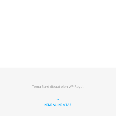
Tema Bard dibuat oleh
WP Royal
.
KEMBALI KE ATAS