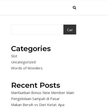
Cari
Categories
Slot
Uncategorized
Words of Wonders
Recent Posts
Manfaatkan Bonus New Member Main
Pengelolaan Sampah di Pasar
Makan Bersih vs Diet Ketat: Apa