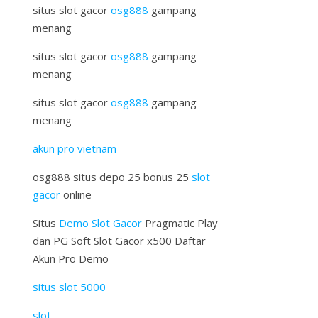
situs slot gacor
osg888
gampang
menang
situs slot gacor
osg888
gampang
menang
situs slot gacor
osg888
gampang
menang
akun pro vietnam
osg888 situs depo 25 bonus 25
slot
gacor
online
Situs
Demo Slot Gacor
Pragmatic Play
dan PG Soft Slot Gacor x500 Daftar
Akun Pro Demo
situs slot 5000
slot