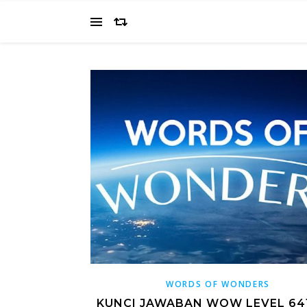
WORDS OF WONDERS
KUNCI JAWABAN WOW LEVEL 64