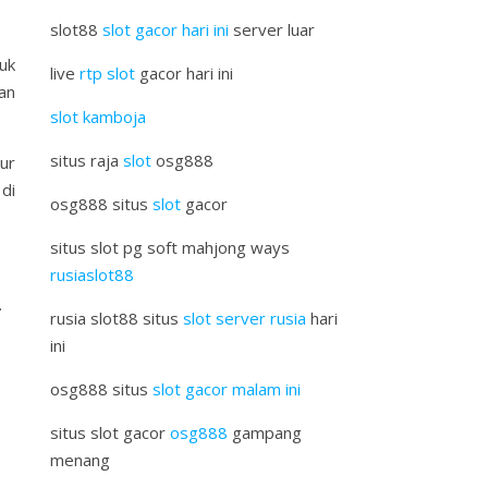
slot88
slot gacor hari ini
server luar
uk
live
rtp slot
gacor hari ini
an
slot kamboja
situs raja
slot
osg888
ur
di
osg888 situs
slot
gacor
situs slot pg soft mahjong ways
rusiaslot88
.
rusia slot88 situs
slot server rusia
hari
ini
osg888 situs
slot gacor malam ini
situs slot gacor
osg888
gampang
menang