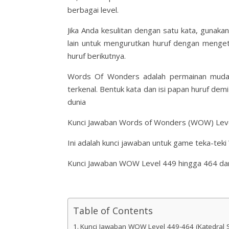
berbagai level.
Jika Anda kesulitan dengan satu kata, gunak
lain untuk mengurutkan huruf dengan menge
huruf berikutnya.
Words Of Wonders adalah permainan mudah
terkenal. Bentuk kata dan isi papan huruf de
dunia
Kunci Jawaban Words of Wonders (WOW) Level
Ini adalah kunci jawaban untuk game teka-t
Kunci Jawaban WOW Level 449 hingga 464 dari 
Table of Contents
Kunci Jawaban WOW Level 449-464 (Katedral S