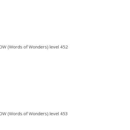
OW (Words of Wonders) level 452
OW (Words of Wonders) level 453